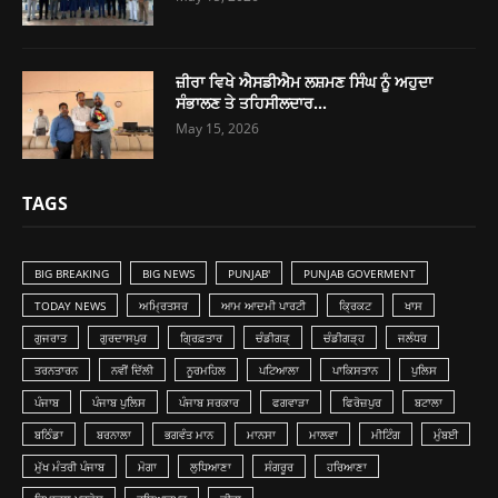
ਜ਼ੀਰਾ ਵਿਖੇ ਐਸਡੀਐਮ ਲਸ਼ਮਣ ਸਿੰਘ ਨੂੰ ਅਹੁਦਾ
ਸੰਭਾਲਣ ਤੇ ਤਹਿਸੀਲਦਾਰ...
May 15, 2026
TAGS
BIG BREAKING
BIG NEWS
PUNJAB'
PUNJAB GOVERMENT
TODAY NEWS
ਅਮ੍ਰਿਤਸਰ
ਆਮ ਆਦਮੀ ਪਾਰਟੀ
ਕ੍ਰਿਕਟ
ਖਾਸ
ਗੁਜਰਾਤ
ਗੁਰਦਾਸਪੁਰ
ਗ੍ਰਿਫ਼ਤਾਰ
ਚੰਡੀਗੜ੍
ਚੰਡੀਗੜ੍ਹ
ਜਲੰਧਰ
ਤਰਨਤਾਰਨ
ਨਵੀਂ ਦਿੱਲੀ
ਨੂਰਮਹਿਲ
ਪਟਿਆਲਾ
ਪਾਕਿਸਤਾਨ
ਪੁਲਿਸ
ਪੰਜਾਬ
ਪੰਜਾਬ ਪੁਲਿਸ
ਪੰਜਾਬ ਸਰਕਾਰ
ਫਗਵਾੜਾ
ਫਿਰੋਜ਼ਪੁਰ
ਬਟਾਲਾ
ਬਠਿੰਡਾ
ਬਰਨਾਲਾ
ਭਗਵੰਤ ਮਾਨ
ਮਾਨਸਾ
ਮਾਲਵਾ
ਮੀਟਿੰਗ
ਮੁੰਬਈ
ਮੁੱਖ ਮੰਤਰੀ ਪੰਜਾਬ
ਮੋਗਾ
ਲੁ‎ਧਿਆਣਾ
ਸੰਗਰੂਰ
ਹਰਿਆਣਾ