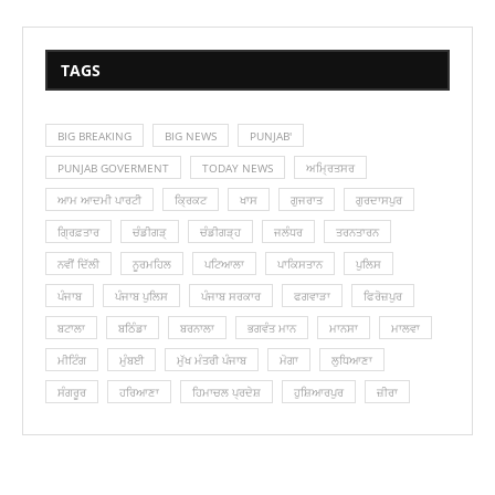
TAGS
BIG BREAKING
BIG NEWS
PUNJAB'
PUNJAB GOVERMENT
TODAY NEWS
ਅਮ੍ਰਿਤਸਰ
ਆਮ ਆਦਮੀ ਪਾਰਟੀ
ਕ੍ਰਿਕਟ
ਖਾਸ
ਗੁਜਰਾਤ
ਗੁਰਦਾਸਪੁਰ
ਗ੍ਰਿਫ਼ਤਾਰ
ਚੰਡੀਗੜ੍
ਚੰਡੀਗੜ੍ਹ
ਜਲੰਧਰ
ਤਰਨਤਾਰਨ
ਨਵੀਂ ਦਿੱਲੀ
ਨੂਰਮਹਿਲ
ਪਟਿਆਲਾ
ਪਾਕਿਸਤਾਨ
ਪੁਲਿਸ
ਪੰਜਾਬ
ਪੰਜਾਬ ਪੁਲਿਸ
ਪੰਜਾਬ ਸਰਕਾਰ
ਫਗਵਾੜਾ
ਫਿਰੋਜ਼ਪੁਰ
ਬਟਾਲਾ
ਬਠਿੰਡਾ
ਬਰਨਾਲਾ
ਭਗਵੰਤ ਮਾਨ
ਮਾਨਸਾ
ਮਾਲਵਾ
ਮੀਟਿੰਗ
ਮੁੰਬਈ
ਮੁੱਖ ਮੰਤਰੀ ਪੰਜਾਬ
ਮੋਗਾ
ਲੁ‎ਧਿਆਣਾ
ਸੰਗਰੂਰ
ਹਰਿਆਣਾ
ਹਿਮਾਚਲ ਪ੍ਰਦੇਸ਼
ਹੁਸ਼ਿਆਰਪੁਰ
ਜ਼ੀਰਾ