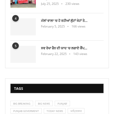
July 25, 2025
230 views
4
ਮੱਲਾਂ ਵਾਲਾ ‘ਚ ਹੋ ਰਹੀਆਂ ਲੁੱਟਾਂ ਖੋਹਾਂ ਤੇ...
February 5, 2025
166 views
5
ਸਵ ਰੇਖਾ ਜ਼ੈਨ ਦੀ ਯਾਦ ‘ਚ ਲਗਾਏ ਕੈਂਪ...
February 22, 2025
143 views
TAGS
BIG BREAKING
BIG NEWS
PUNJAB'
PUNJAB GOVERMENT
TODAY NEWS
ਅਮ੍ਰਿਤਸਰ