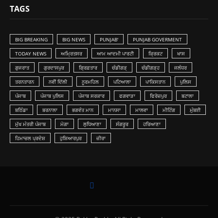
TAGS
BIG BREAKING
BIG NEWS
PUNJAB'
PUNJAB GOVERMENT
TODAY NEWS
ਅਮ੍ਰਿਤਸਰ
ਆਮ ਆਦਮੀ ਪਾਰਟੀ
ਕ੍ਰਿਕਟ
ਖਾਸ
ਗੁਜਰਾਤ
ਗੁਰਦਾਸਪੁਰ
ਗ੍ਰਿਫ਼ਤਾਰ
ਚੰਡੀਗੜ੍
ਚੰਡੀਗੜ੍ਹ
ਜਲੰਧਰ
ਤਰਨਤਾਰਨ
ਨਵੀਂ ਦਿੱਲੀ
ਨੂਰਮਹਿਲ
ਪਟਿਆਲਾ
ਪਾਕਿਸਤਾਨ
ਪੁਲਿਸ
ਪੰਜਾਬ
ਪੰਜਾਬ ਪੁਲਿਸ
ਪੰਜਾਬ ਸਰਕਾਰ
ਫਗਵਾੜਾ
ਫਿਰੋਜ਼ਪੁਰ
ਬਟਾਲਾ
ਬਠਿੰਡਾ
ਬਰਨਾਲਾ
ਭਗਵੰਤ ਮਾਨ
ਮਾਨਸਾ
ਮਾਲਵਾ
ਮੀਟਿੰਗ
ਮੁੰਬਈ
ਮੁੱਖ ਮੰਤਰੀ ਪੰਜਾਬ
ਮੋਗਾ
ਲੁ‎ਧਿਆਣਾ
ਸੰਗਰੂਰ
ਹਰਿਆਣਾ
ਹਿਮਾਚਲ ਪ੍ਰਦੇਸ਼
ਹੁਸ਼ਿਆਰਪੁਰ
ਜ਼ੀਰਾ