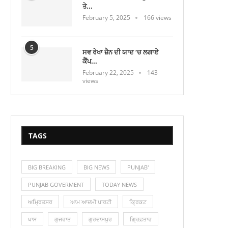
ਤੇ...
February 5, 2025
166 views
5
ਸਵ ਰੇਖਾ ਜ਼ੈਨ ਦੀ ਯਾਦ ‘ਚ ਲਗਾਏ
ਕੈਂਪ...
February 22, 2025
143
views
TAGS
BIG BREAKING
BIG NEWS
PUNJAB'
PUNJAB GOVERMENT
TODAY NEWS
ਅਮ੍ਰਿਤਸਰ
ਆਮ ਆਦਮੀ ਪਾਰਟੀ
ਕ੍ਰਿਕਟ
ਖਾਸ
ਗੁਜਰਾਤ
ਗੁਰਦਾਸਪੁਰ
ਗ੍ਰਿਫ਼ਤਾਰ