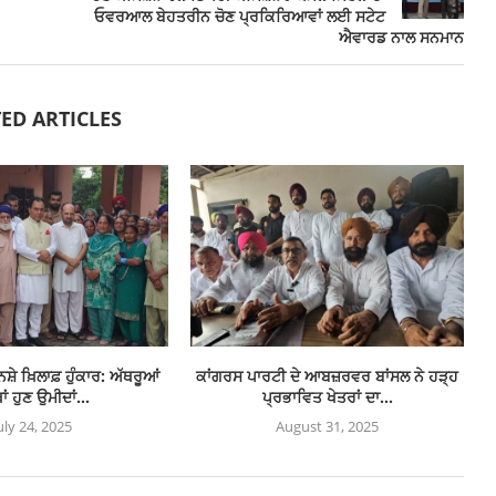
ਓਵਰਆਲ ਬੇਹਤਰੀਨ ਚੋਣ ਪ੍ਰਕਿਰਿਆਵਾਂ ਲਈ ਸਟੇਟ
ਐਵਾਰਡ ਨਾਲ ਸਨਮਾਨ
ED ARTICLES
਼ੇ ਖ਼ਿਲਾਫ਼ ਹੁੰਕਾਰ: ਅੱਥਰੂਆਂ
ਕਾਂਗਰਸ ਪਾਰਟੀ ਦੇ ਆਬਜ਼ਰਵਰ ਬਾਂਸਲ ਨੇ ਹੜ੍ਹ
ਾਂ ਹੁਣ ਉਮੀਦਾਂ...
ਪ੍ਰਭਾਵਿਤ ਖੇਤਰਾਂ ਦਾ...
uly 24, 2025
August 31, 2025