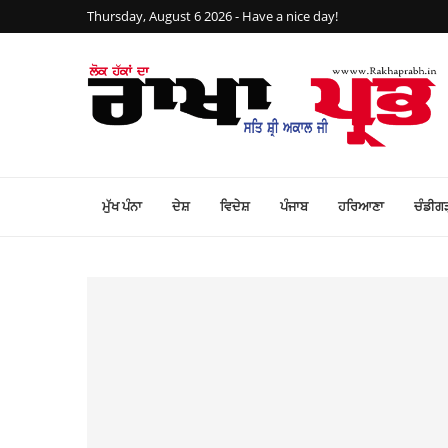
Thursday, August 6 2026 - Have a nice day!
ਮੁੱਖ ਪੰਨਾ
ਦੇਸ਼
ਵਿਦੇਸ਼
ਪੰਜਾਬ
ਹਰਿਆਣਾ
ਚੰਡੀਗ