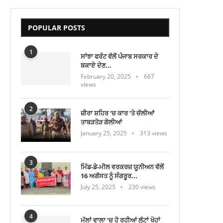
POPULAR POSTS
1
ਸਾਂਝਾ ਫਰੰਟ ਵੱਲੋਂ ਪੰਜਾਬ ਸਰਕਾਰ ਦੇ
ਬਕਾਏ ਦੇਣ...
February 20, 2025
667
views
2
ਜ਼ੀਰਾ ਸ਼ਹਿਰ ‘ਚ ਕਾਰ ‘ਤੇ ਚੱਲੀਆਂ
ਤਾਬੜਤੋੜ ਗੋਲੀਆਂ
January 25, 2025
313 views
3
ਮਿੱਡ-ਡੇ-ਮੀਲ ਵਰਕਰਜ਼ ਯੂਨੀਅਨ ਵੱਲੋਂ
16 ਅਗੱਸਤ ਨੂੰ ਸੰਗਰੂਰ...
July 25, 2025
230 views
4
ਮੱਲਾਂ ਵਾਲਾ ‘ਚ ਹੋ ਰਹੀਆਂ ਲੁੱਟਾਂ ਖੋਹਾਂ