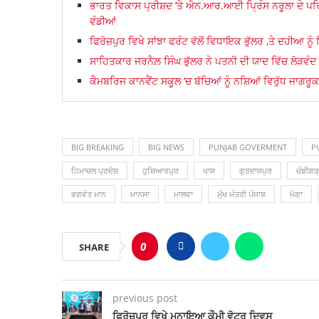
ਭਾਰਤ ਵਿਕਾਸ ਪ੍ਰੀਸ਼ਦ ’ਤੇ ਐਨ.ਆਰ.ਆਈ ਪਿ੍ਰੰਸ ਨਰੂਲਾ ਦੇ ਪਰਿਵਾ
ਵੰਡੀਆਂ
ਫਿਰੋਜ਼ਪੁਰ ਵਿਖੇ ਸਾਂਝਾ ਫਰੰਟ ਵੱਲੋਂ ਵਿਧਾਇਕ ਭੁੱਲਰ ,ਤੇ ਦਹੀਆ ਨੂੰ 
ਸਾਹਿਤਕਾਰ ਜਰਨੈਲ਼ ਸਿੰਘ ਭੁੱਲਰ ਨੇ ਪਤਨੀ ਦੀ ਯਾਦ ਵਿੱਚ ਲੋੜਵੰਦ 
ਕੈਮਬਰਿਜ ਕਾਨਵੈਂਟ ਸਕੂਲ ‘ਚ ਬੱਚਿਆਂ ਨੂੰ ਨਸ਼ਿਆਂ ਵਿਰੁੱਧ ਜਾਗਰ
BIG BREAKING
BIG NEWS
PUNJAB GOVERMENT
P
ਹਿਮਾਚਲ ਪ੍ਰਦੇਸ਼
ਹੁਸ਼ਿਆਰਪੁਰ
ਖਾਸ
ਗੁਰਦਾਸਪੁਰ
ਚੰਡੀਗੜ
ਭਗਵੰਤ ਮਾਨ
ਮਾਨਸਾ
ਮਾਲਵਾ
ਮੁੱਖ ਮੰਤਰੀ ਪੰਜਾਬ
ਮੋਗਾ
0
SHARE
previous post
ਫਿਰੋਜ਼ਪੁਰ ਵਿਖੇ ਮਨਾਇਆ ਕੌਮੀ ਵੋਟਰ ਦਿਵਸ