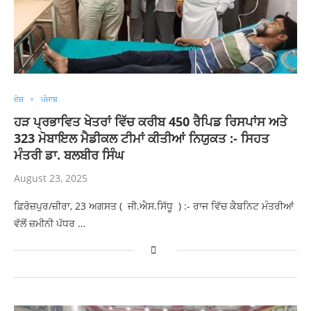
ਦੇਸ਼
ਪੰਜਾਬ
ਹੜ ਪ੍ਰਭਾਵਿਤ ਖੇਤਰਾਂ ਵਿੱਚ ਕਰੀਬ 450 ਰੈਪਿਡ ਰਿਸਪਾਂਸ ਅਤੇ
323 ਮੋਬਾਇਲ ਮੈਡੀਕਲ ਟੀਮਾਂ ਕੀਤੀਆਂ ਨਿਯੁਕਤ :- ਸਿਹਤ
ਮੰਤਰੀ ਡਾ. ਬਲਬੀਰ ਸਿੰਘ
August 23, 2025
ਫ਼ਿਰੋਜ਼ਪੁਰ/ਜ਼ੀਰਾ, 23 ਅਗਸਤ ( ਜੀ.ਐਸ.ਸਿੱਧੂ ) :- ਰਾਜ ਵਿੱਚ ਕੈਬਨਿਟ ਮੰਤਰੀਆਂ
ਵੱਲੋਂ ਜ਼ਮੀਨੀ ਪੱਧਰ …