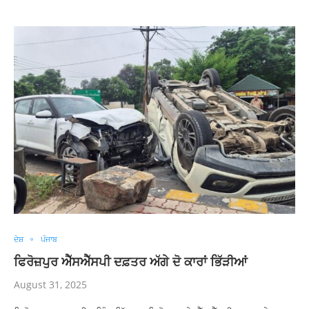
ਦੇਸ਼
ਪੰਜਾਬ
ਫਿਰੋਜ਼ਪੁਰ ਐੱਸਐੱਸਪੀ ਦਫ਼ਤਰ ਅੱਗੇ ਦੋ ਕਾਰਾਂ ਭਿੱੜੀਆਂ
August 31, 2025