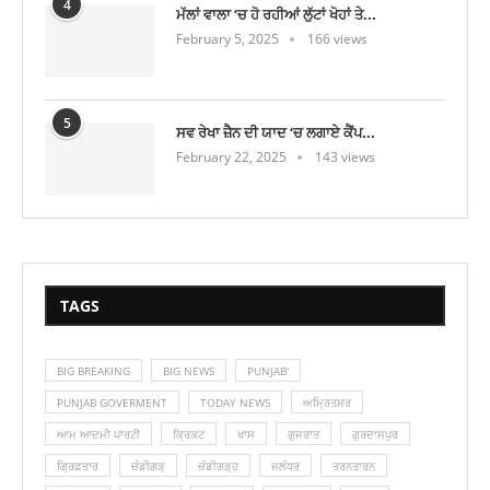
4
ਮੱਲਾਂ ਵਾਲਾ ‘ਚ ਹੋ ਰਹੀਆਂ ਲੁੱਟਾਂ ਖੋਹਾਂ ਤੇ...
February 5, 2025
166 views
5
ਸਵ ਰੇਖਾ ਜ਼ੈਨ ਦੀ ਯਾਦ ‘ਚ ਲਗਾਏ ਕੈਂਪ...
February 22, 2025
143 views
TAGS
BIG BREAKING
BIG NEWS
PUNJAB'
PUNJAB GOVERMENT
TODAY NEWS
ਅਮ੍ਰਿਤਸਰ
ਆਮ ਆਦਮੀ ਪਾਰਟੀ
ਕ੍ਰਿਕਟ
ਖਾਸ
ਗੁਜਰਾਤ
ਗੁਰਦਾਸਪੁਰ
ਗ੍ਰਿਫ਼ਤਾਰ
ਚੰਡੀਗੜ੍
ਚੰਡੀਗੜ੍ਹ
ਜਲੰਧਰ
ਤਰਨਤਾਰਨ