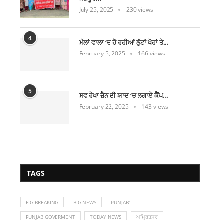
July 25, 2025
230 views
4
ਮੱਲਾਂ ਵਾਲਾ ‘ਚ ਹੋ ਰਹੀਆਂ ਲੁੱਟਾਂ ਖੋਹਾਂ ਤੇ...
February 5, 2025
166 views
5
ਸਵ ਰੇਖਾ ਜ਼ੈਨ ਦੀ ਯਾਦ ‘ਚ ਲਗਾਏ ਕੈਂਪ...
February 22, 2025
143 views
TAGS
BIG BREAKING
BIG NEWS
PUNJAB'
PUNJAB GOVERMENT
TODAY NEWS
ਅਮ੍ਰਿਤਸਰ