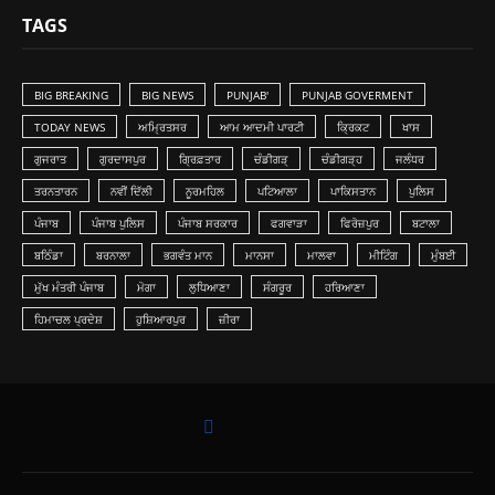
TAGS
BIG BREAKING
BIG NEWS
PUNJAB'
PUNJAB GOVERMENT
TODAY NEWS
ਅਮ੍ਰਿਤਸਰ
ਆਮ ਆਦਮੀ ਪਾਰਟੀ
ਕ੍ਰਿਕਟ
ਖਾਸ
ਗੁਜਰਾਤ
ਗੁਰਦਾਸਪੁਰ
ਗ੍ਰਿਫ਼ਤਾਰ
ਚੰਡੀਗੜ੍
ਚੰਡੀਗੜ੍ਹ
ਜਲੰਧਰ
ਤਰਨਤਾਰਨ
ਨਵੀਂ ਦਿੱਲੀ
ਨੂਰਮਹਿਲ
ਪਟਿਆਲਾ
ਪਾਕਿਸਤਾਨ
ਪੁਲਿਸ
ਪੰਜਾਬ
ਪੰਜਾਬ ਪੁਲਿਸ
ਪੰਜਾਬ ਸਰਕਾਰ
ਫਗਵਾੜਾ
ਫਿਰੋਜ਼ਪੁਰ
ਬਟਾਲਾ
ਬਠਿੰਡਾ
ਬਰਨਾਲਾ
ਭਗਵੰਤ ਮਾਨ
ਮਾਨਸਾ
ਮਾਲਵਾ
ਮੀਟਿੰਗ
ਮੁੰਬਈ
ਮੁੱਖ ਮੰਤਰੀ ਪੰਜਾਬ
ਮੋਗਾ
ਲੁ‎ਧਿਆਣਾ
ਸੰਗਰੂਰ
ਹਰਿਆਣਾ
ਹਿਮਾਚਲ ਪ੍ਰਦੇਸ਼
ਹੁਸ਼ਿਆਰਪੁਰ
ਜ਼ੀਰਾ