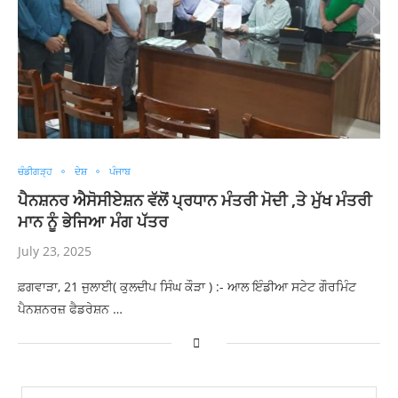
ਚੰਡੀਗੜ੍ਹ
ਦੇਸ਼
ਪੰਜਾਬ
ਪੈਨਸ਼ਨਰ ਐਸੋਸੀਏਸ਼ਨ ਵੱਲੋਂ ਪ੍ਰਧਾਨ ਮੰਤਰੀ ਮੋਦੀ ,ਤੇ ਮੁੱਖ ਮੰਤਰੀ
ਮਾਨ ਨੂੰ ਭੇਜਿਆ ਮੰਗ ਪੱਤਰ
July 23, 2025
ਫ਼ਗਵਾੜਾ, 21 ਜੁਲਾਈ( ਕੁਲਦੀਪ ਸਿੰਘ ਕੌੜਾ ) :- ਆਲ ਇੰਡੀਆ ਸਟੇਟ ਗੌਰਮਿੰਟ
ਪੈਨਸ਼ਨਰਜ਼ ਫੈਡਰੇਸ਼ਨ …