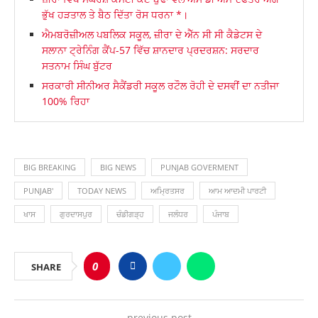
ਭੁੱਖ ਹੜਤਾਲ ਤੇ ਬੈਠ ਦਿੱਤਾ ਰੋਸ ਧਰਨਾ *।
ਐਮਬਰੋਜ਼ੀਅਲ ਪਬਲਿਕ ਸਕੂਲ, ਜ਼ੀਰਾ ਦੇ ਐੱਨ ਸੀ ਸੀ ਕੈਡੇਟਸ ਦੇ
ਸਲਾਨਾ ਟ੍ਰੇਨਿੰਗ ਕੈਂਪ-57 ਵਿੱਚ ਸ਼ਾਨਦਾਰ ਪ੍ਰਦਰਸ਼ਨ: ਸਰਦਾਰ
ਸਤਨਾਮ ਸਿੰਘ ਬੁੱਟਰ
ਸਰਕਾਰੀ ਸੀਨੀਅਰ ਸੈਕੈਂਡਰੀ ਸਕੂਲ ਰਟੌਲ ਰੋਹੀ ਦੇ ਦਸਵੀਂ ਦਾ ਨਤੀਜਾ
100% ਰਿਹਾ
BIG BREAKING
BIG NEWS
PUNJAB GOVERMENT
PUNJAB'
TODAY NEWS
ਅਮ੍ਰਿਤਸਰ
ਆਮ ਆਦਮੀ ਪਾਰਟੀ
ਖਾਸ
ਗੁਰਦਾਸਪੁਰ
ਚੰਡੀਗੜ੍ਹ
ਜਲੰਧਰ
ਪੰਜਾਬ
0
SHARE
previous post