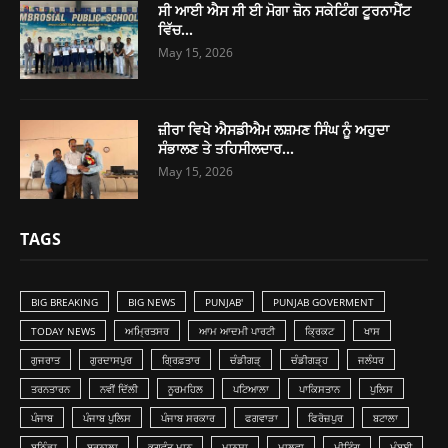
ਸੀ ਆਈ ਐਸ ਸੀ ਈ ਮੋਗਾ ਜ਼ੋਨ ਸਕੇਟਿੰਗ ਟੂਰਨਾਮੈਂਟ
ਵਿੱਚ...
May 15, 2026
ਜ਼ੀਰਾ ਵਿਖੇ ਐਸਡੀਐਮ ਲਸ਼ਮਣ ਸਿੰਘ ਨੂੰ ਅਹੁਦਾ
ਸੰਭਾਲਣ ਤੇ ਤਹਿਸੀਲਦਾਰ...
May 15, 2026
TAGS
BIG BREAKING
BIG NEWS
PUNJAB'
PUNJAB GOVERMENT
TODAY NEWS
ਅਮ੍ਰਿਤਸਰ
ਆਮ ਆਦਮੀ ਪਾਰਟੀ
ਕ੍ਰਿਕਟ
ਖਾਸ
ਗੁਜਰਾਤ
ਗੁਰਦਾਸਪੁਰ
ਗ੍ਰਿਫ਼ਤਾਰ
ਚੰਡੀਗੜ੍
ਚੰਡੀਗੜ੍ਹ
ਜਲੰਧਰ
ਤਰਨਤਾਰਨ
ਨਵੀਂ ਦਿੱਲੀ
ਨੂਰਮਹਿਲ
ਪਟਿਆਲਾ
ਪਾਕਿਸਤਾਨ
ਪੁਲਿਸ
ਪੰਜਾਬ
ਪੰਜਾਬ ਪੁਲਿਸ
ਪੰਜਾਬ ਸਰਕਾਰ
ਫਗਵਾੜਾ
ਫਿਰੋਜ਼ਪੁਰ
ਬਟਾਲਾ
ਬਠਿੰਡਾ
ਬਰਨਾਲਾ
ਭਗਵੰਤ ਮਾਨ
ਮਾਨਸਾ
ਮਾਲਵਾ
ਮੀਟਿੰਗ
ਮੁੰਬਈ