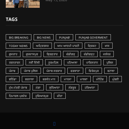
TAGS
BIG BREAKING
BIG NEWS
PUNJAB'
PUNJAB GOVERMENT
TODAY NEWS
ਅਮ੍ਰਿਤਸਰ
ਆਮ ਆਦਮੀ ਪਾਰਟੀ
ਕ੍ਰਿਕਟ
ਖਾਸ
ਗੁਜਰਾਤ
ਗੁਰਦਾਸਪੁਰ
ਗ੍ਰਿਫ਼ਤਾਰ
ਚੰਡੀਗੜ੍
ਚੰਡੀਗੜ੍ਹ
ਜਲੰਧਰ
ਤਰਨਤਾਰਨ
ਨਵੀਂ ਦਿੱਲੀ
ਨੂਰਮਹਿਲ
ਪਟਿਆਲਾ
ਪਾਕਿਸਤਾਨ
ਪੁਲਿਸ
ਪੰਜਾਬ
ਪੰਜਾਬ ਪੁਲਿਸ
ਪੰਜਾਬ ਸਰਕਾਰ
ਫਗਵਾੜਾ
ਫਿਰੋਜ਼ਪੁਰ
ਬਟਾਲਾ
ਬਠਿੰਡਾ
ਬਰਨਾਲਾ
ਭਗਵੰਤ ਮਾਨ
ਮਾਨਸਾ
ਮਾਲਵਾ
ਮੀਟਿੰਗ
ਮੁੰਬਈ
ਮੁੱਖ ਮੰਤਰੀ ਪੰਜਾਬ
ਮੋਗਾ
ਲੁ‎ਧਿਆਣਾ
ਸੰਗਰੂਰ
ਹਰਿਆਣਾ
ਹਿਮਾਚਲ ਪ੍ਰਦੇਸ਼
ਹੁਸ਼ਿਆਰਪੁਰ
ਜ਼ੀਰਾ