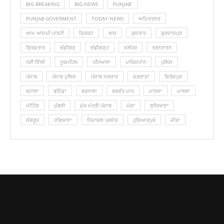
BIG BREAKING
BIG NEWS
PUNJAB'
PUNJAB GOVERMENT
TODAY NEWS
ਅਮ੍ਰਿਤਸਰ
ਆਮ ਆਦਮੀ ਪਾਰਟੀ
ਕ੍ਰਿਕਟ
ਖਾਸ
ਗੁਜਰਾਤ
ਗੁਰਦਾਸਪੁਰ
ਗ੍ਰਿਫ਼ਤਾਰ
ਚੰਡੀਗੜ੍
ਚੰਡੀਗੜ੍ਹ
ਜਲੰਧਰ
ਤਰਨਤਾਰਨ
ਨਵੀਂ ਦਿੱਲੀ
ਨੂਰਮਹਿਲ
ਪਟਿਆਲਾ
ਪਾਕਿਸਤਾਨ
ਪੁਲਿਸ
ਪੰਜਾਬ
ਪੰਜਾਬ ਪੁਲਿਸ
ਪੰਜਾਬ ਸਰਕਾਰ
ਫਗਵਾੜਾ
ਫਿਰੋਜ਼ਪੁਰ
ਬਟਾਲਾ
ਬਠਿੰਡਾ
ਬਰਨਾਲਾ
ਭਗਵੰਤ ਮਾਨ
ਮਾਨਸਾ
ਮਾਲਵਾ
ਮੀਟਿੰਗ
ਮੁੰਬਈ
ਮੁੱਖ ਮੰਤਰੀ ਪੰਜਾਬ
ਮੋਗਾ
ਲੁ‎ਧਿਆਣਾ
ਸੰਗਰੂਰ
ਹਰਿਆਣਾ
ਹਿਮਾਚਲ ਪ੍ਰਦੇਸ਼
ਹੁਸ਼ਿਆਰਪੁਰ
ਜ਼ੀਰਾ