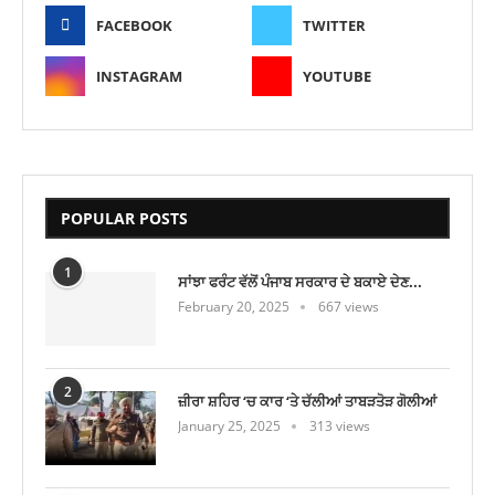
FACEBOOK
TWITTER
INSTAGRAM
YOUTUBE
POPULAR POSTS
1
ਸਾਂਝਾ ਫਰੰਟ ਵੱਲੋਂ ਪੰਜਾਬ ਸਰਕਾਰ ਦੇ ਬਕਾਏ ਦੇਣ...
February 20, 2025
667 views
2
ਜ਼ੀਰਾ ਸ਼ਹਿਰ ‘ਚ ਕਾਰ ‘ਤੇ ਚੱਲੀਆਂ ਤਾਬੜਤੋੜ ਗੋਲੀਆਂ
January 25, 2025
313 views