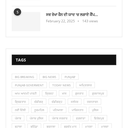
5
ਸਵ ਰੇਖਾ ਜ਼ੈਨ ਦੀ ਯਾਦ ‘ਚ ਲਗਾਏ ਕੈਂਪ...
February 22, 2025
143 views
TAGS
BIG BREAKING
BIG NEWS
PUNJAB'
PUNJAB GOVERMENT
TODAY NEWS
ਅਮ੍ਰਿਤਸਰ
ਆਮ ਆਦਮੀ ਪਾਰਟੀ
ਕ੍ਰਿਕਟ
ਖਾਸ
ਗੁਜਰਾਤ
ਗੁਰਦਾਸਪੁਰ
ਗ੍ਰਿਫ਼ਤਾਰ
ਚੰਡੀਗੜ੍
ਚੰਡੀਗੜ੍ਹ
ਜਲੰਧਰ
ਤਰਨਤਾਰਨ
ਨਵੀਂ ਦਿੱਲੀ
ਨੂਰਮਹਿਲ
ਪਟਿਆਲਾ
ਪਾਕਿਸਤਾਨ
ਪੁਲਿਸ
ਪੰਜਾਬ
ਪੰਜਾਬ ਪੁਲਿਸ
ਪੰਜਾਬ ਸਰਕਾਰ
ਫਗਵਾੜਾ
ਫਿਰੋਜ਼ਪੁਰ
ਬਟਾਲਾ
ਬਠਿੰਡਾ
ਬਰਨਾਲਾ
ਭਗਵੰਤ ਮਾਨ
ਮਾਨਸਾ
ਮਾਲਵਾ