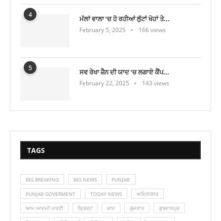
4
ਮੱਲਾਂ ਵਾਲਾ ‘ਚ ਹੋ ਰਹੀਆਂ ਲੁੱਟਾਂ ਖੋਹਾਂ ਤੇ...
February 5, 2025
166 views
5
ਸਵ ਰੇਖਾ ਜ਼ੈਨ ਦੀ ਯਾਦ ‘ਚ ਲਗਾਏ ਕੈਂਪ...
February 22, 2025
143 views
TAGS
BIG BREAKING
BIG NEWS
PUNJAB'
PUNJAB GOVERMENT
TODAY NEWS
ਅਮ੍ਰਿਤਸਰ
ਆਮ ਆਦਮੀ ਪਾਰਟੀ
ਕ੍ਰਿਕਟ
ਖਾਸ
ਗੁਜਰਾਤ
ਗੁਰਦਾਸਪੁਰ