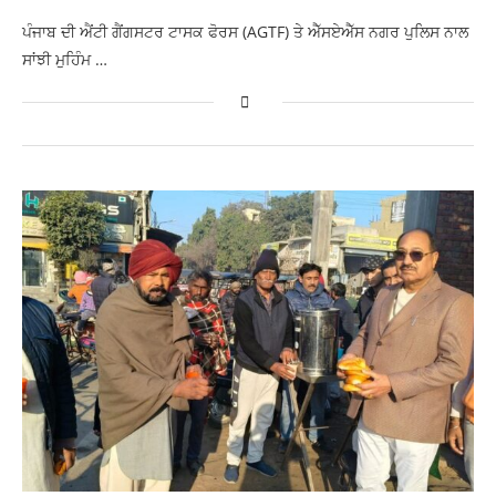
ਪੰਜਾਬ ਦੀ ਐਂਟੀ ਗੈਂਗਸਟਰ ਟਾਸਕ ਫੋਰਸ (AGTF) ਤੇ ਐੱਸਏਐੱਸ ਨਗਰ ਪੁਲਿਸ ਨਾਲ
ਸਾਂਝੀ ਮੁਹਿੰਮ …