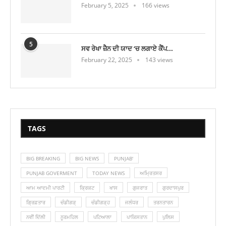
February 5, 2025
166 views
5
ਸਵ ਰੇਖਾ ਜ਼ੈਨ ਦੀ ਯਾਦ ‘ਚ ਲਗਾਏ ਕੈਂਪ...
February 22, 2025
143 views
TAGS
BIG BREAKING
BIG NEWS
PUNJAB'
PUNJAB GOVERMENT
TODAY NEWS
ਅਮ੍ਰਿਤਸਰ
ਆਮ ਆਦਮੀ ਪਾਰਟੀ
ਕ੍ਰਿਕਟ
ਖਾਸ
ਗੁਜਰਾਤ
ਗੁਰਦਾਸਪੁਰ
ਗ੍ਰਿਫ਼ਤਾਰ
ਚੰਡੀਗੜ੍
ਚੰਡੀਗੜ੍ਹ
ਜਲੰਧਰ
ਤਰਨਤਾਰਨ
ਨਵੀਂ ਦਿੱਲੀ
ਨੂਰਮਹਿਲ
ਪਟਿਆਲਾ
ਪਾਕਿਸਤਾਨ
ਪੁਲਿਸ